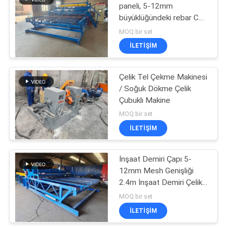
paneli, 5-12mm
büyüklüğündeki rebar CE
23
Güçlendirme Ağı kaynak
MOQ:bir set
makinesi
Rulo örgü kaynak
İLETIŞIM
makinesi
Çelik Tel Çekme Makinesi
/ Soğuk Dökme Çelik
Çubuklı Makine
MOQ:bir set
İLETIŞIM
25
kaynaklı tel örgü
İnşaat Demiri Çapı 5-
12mm Mesh Genişliği
makinesi
2.4m İnşaat Demiri Çelik
Hasır Kaynak Makinesi
MOQ:bir set
İLETIŞIM