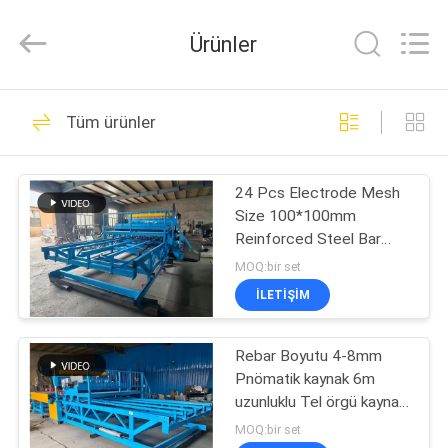
Dixun
Wire
Mesh
Ürünler
Products
Co.,
Ltd.
All
Rights
EV
101
Reserved.
Tüm ürünler
Hasır Kaynak
ÜRÜNLER
Makinaları
24 Pcs Electrode Mesh
Size 100*100mm
SG
Reinforced Steel Bar
GÖSTERISI
Mesh Welding Machine
MOQ:bir set
İLETIŞIM
70
HAKKIMIZDA
takviye hasır kaynak
Rebar Boyutu 4-8mm
Pnömatik kaynak 6m
FABRIKA
makinesi
uzunluklu Tel örgü kaynak
TURU
makinesi
MOQ:bir set