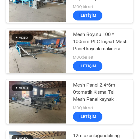
PRIVACY
MOQ:bir set
POLICY
İLETIŞIM
33
sabit düğümlü çit
Mesh Boyutu 100 *
100mm PLC İnşaat Mesh
makinesi
Panel kaynak makinesi
MOQ:bir set
İLETIŞIM
Mesh Panel 2.4*6m
22
Otomatik Kısma Tel
İnşaat Hasır Kaynak
Mesh Panel kaynak
makinesi
MOQ:bir set
Makinesi
İLETIŞIM
12m uzunluğundaki ağ