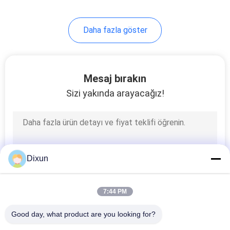
8
Daha fazla göster
çelik ızgara kaynak
makinası
Mesaj bırakın
Sizi yakında arayacağız!
21
jilet dikenli tel
Dixun
makinesi
7:44 PM
Good day, what product are you looking for?