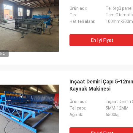
Ürün adı:
Tel örgü pane
Tip:
Tam Otomati
Hat teli alanı:
100mm-300
En Iyi Fiyat
DEO
İnşaat Demiri Çapı 5-12mm
Kaynak Makinesi
Ürün adı:
İnşaat Demiri 
Tel çapı:
5MM-12MM
Ağırlık:
6500kg