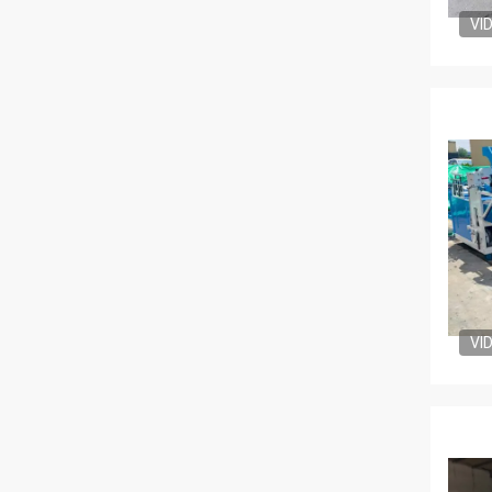
VI
VI