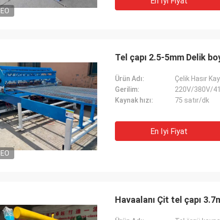
En Iyi Fiyat
DEO
Tel çapı 2.5-5mm Delik b
Ürün Adı:
Çelik Hasır Ka
Gerilim:
220V/380V/4
Kaynak hızı:
75 satır/dk
En Iyi Fiyat
DEO
Havaalanı Çit tel çapı 3