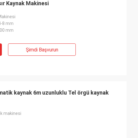
sır Kaynak Makinesi
Makinesi
4-8 mm
000 mm
Şimdi Başvurun
atik kaynak 6m uzunluklu Tel örgü kaynak
ak makinesi