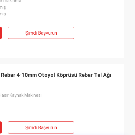
ak makinesi
miş
miş
Şimdi Başvurun
 Rebar 4-10mm Otoyol Köprüsü Rebar Tel Ağı
Hasır Kaynak Makinesi
Şimdi Başvurun