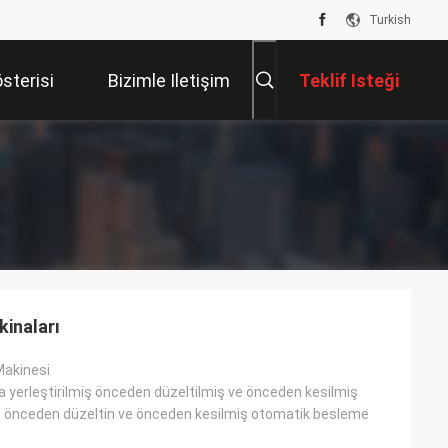
Turkish
sterisi
Bizimle Iletişim
Teklif Isteği
Kur
inaları
Makinesi
 yerleştirilmiş önceden düzeltilmiş ve önceden kesilmiş
a önceden düzeltin ve önceden kesilmiş otomatik besleme