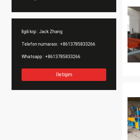
İlgili kişi :
Jack Zhang
Telefon numarası :
+8613785833266
Whatsapp :
+8613785833266
İletişim