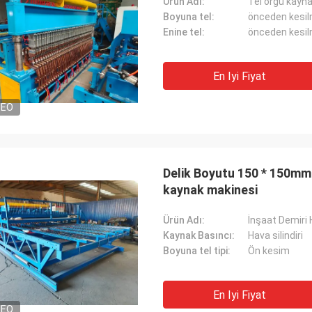
Ürün Adı:
Tel örgü kayn
Boyuna tel:
önceden kesil
Enine tel:
önceden kesil
En Iyi Fiyat
DEO
Delik Boyutu 150 * 150mm
kaynak makinesi
Ürün Adı:
İnşaat Demiri 
Kaynak Basıncı:
Hava silindiri
Boyuna tel tipi:
Ön kesim
En Iyi Fiyat
DEO