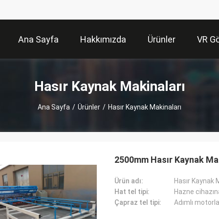
Ana Sayfa
Hakkımızda
Ürünler
VR Gö
Hasır Kaynak Makinaları
Ana Sayfa
/
Ürünler
/
Hasır Kaynak Makinaları
2500mm Hasır Kaynak Mak
Ürün adı:
Hasır Kaynak 
Hat tel tipi:
Hazne cihazına
Çapraz tel tipi:
Adımlı motorl