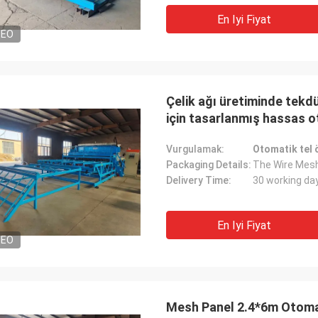
En Iyi Fiyat
DEO
Çelik ağı üretiminde tekd
için tasarlanmış hassas o
Vurgulamak:
Otomatik tel 
Packaging Details:
Delivery Time:
30 working da
En Iyi Fiyat
DEO
Mesh Panel 2.4*6m Otoma