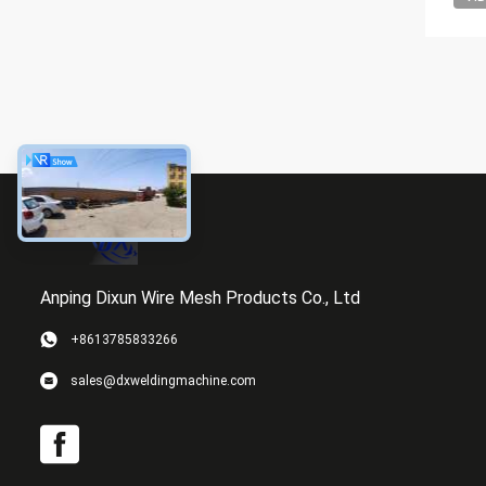
Anping Dixun Wire Mesh Products Co., Ltd
+8613785833266
sales@dxweldingmachine.com