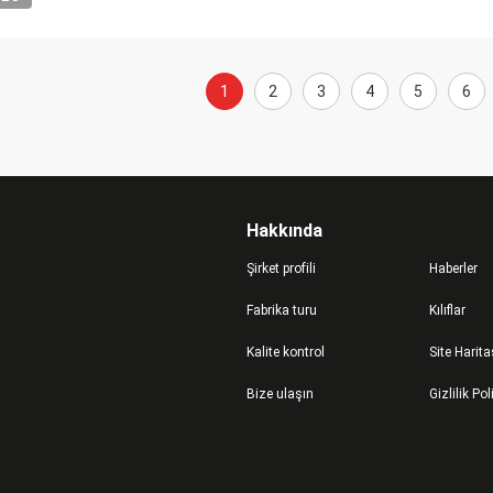
1
2
3
4
5
6
Hakkında
Şirket profili
Haberler
Fabrika turu
Kılıflar
Kalite kontrol
Site Harita
Bize ulaşın
Gizlilik Pol