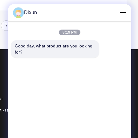
Dixun
7
8
8:19 PM
Good day, what product are you looking 
for?
Ürünler
Hasır Kaynak Makinaları
takviye hasır kaynak makinesi
sı
çit örgü kaynak makinesi
itikası
Tüm Kategoriler