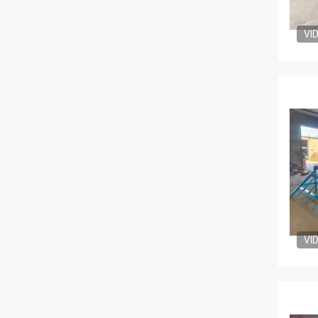
VI
VI