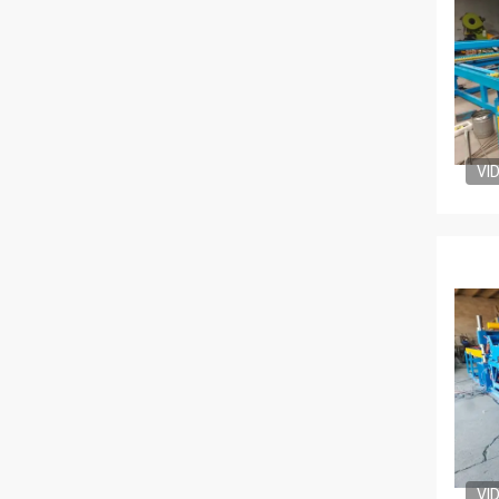
VI
VI