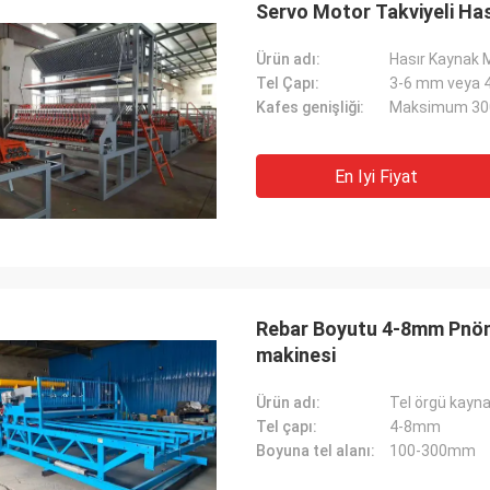
Servo Motor Takviyeli Ha
Ürün adı:
Hasır Kaynak 
Tel Çapı:
3-6 mm veya 
Kafes genişliği:
Maksimum 3
En Iyi Fiyat
Rebar Boyutu 4-8mm Pnöm
makinesi
Ürün adı:
Tel örgü kayn
Tel çapı:
4-8mm
Boyuna tel alanı:
100-300mm