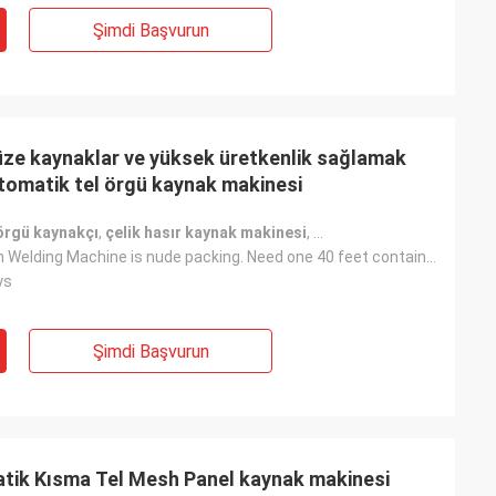
Şimdi Başvurun
üze kaynaklar ve yüksek üretkenlik sağlamak
tomatik tel örgü kaynak makinesi
örgü kaynakçı
,
çelik hasır kaynak makinesi
,
hassas tel örgü kaynakç
The Wire Mesh Welding Machine is nude packing. Need one 40 feet container to load.
ys
Şimdi Başvurun
tik Kısma Tel Mesh Panel kaynak makinesi