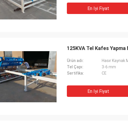
En Iyi Fiyat
125KVA Tel Kafes Yapma 
Ürün adı:
Hasır Kaynak 
Tel Çapı:
3-6 mm
Sertifika:
CE
En Iyi Fiyat