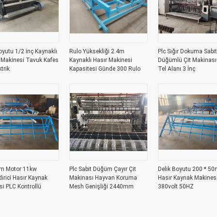
oyutu 1/2 inç Kaynaklı
Rulo Yüksekliği 2.4m
Plc Sığır Dokuma Sabit
 Makinesi Tavuk Kafes
Kaynaklı Hasır Makinesi
Düğümlü Çit Makinası
trik
Kapasitesi Günde 300 Rulo
Tel Alanı 3 İnç
m Motor 11kw
Plc Sabit Düğüm Çayır Çit
Delik Boyutu 200 * 50
irici Hasır Kaynak
Makinası Hayvan Koruma
Hasır Kaynak Makines
i PLC Kontrollü
Mesh Genişliği 2440mm
380volt 50HZ