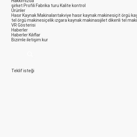
Hakkımızda
şirket Profili
Fabrika turu
Kalite kontrol
Ürünler
Hasır Kaynak Makinaları
takviye hasır kaynak makinesi
çit örgü k
tel örgü makinesi
çelik ızgara kaynak makinası
jilet dikenli tel mak
VR Gösterisi
Haberler
Haberler
Kılıflar
Bizimle iletişim kur
Teklif isteği
描
述