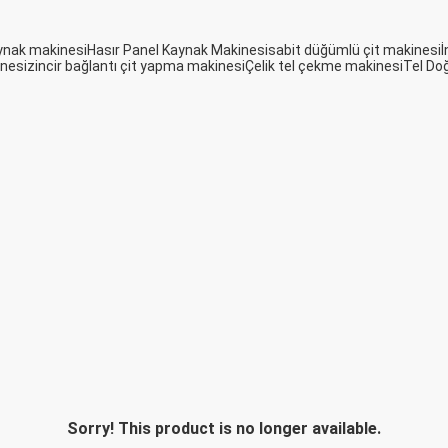
aynak makinesi
Hasır Panel Kaynak Makinesi
sabit düğümlü çit makinesi
İ
inesi
zincir bağlantı çit yapma makinesi
Çelik tel çekme makinesi
Tel Do
Sorry! This product is no longer available.