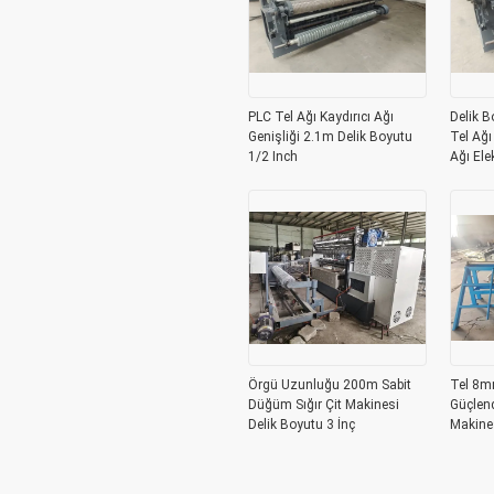
PLC Tel Ağı Kaydırıcı Ağı
Delik B
Genişliği 2.1m Delik Boyutu
Tel Ağı
1/2 Inch
Ağı Elek
Örgü Uzunluğu 200m Sabit
Tel 8m
Düğüm Sığır Çit Makinesi
Güçlend
Delik Boyutu 3 İnç
Makines