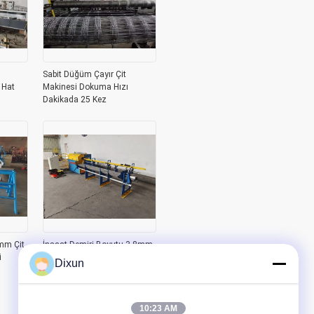
Sabit Düğüm Çayır Çit
 Hat
Makinesi Dokuma Hızı
Dakikada 25 Kez
mm Çit
İnşaat Demiri Boyutu 3-8mm
i
Tel Doğrultma ve Kesme
Dixun
Makinesi Uzunluğu 6m
10:23 AM