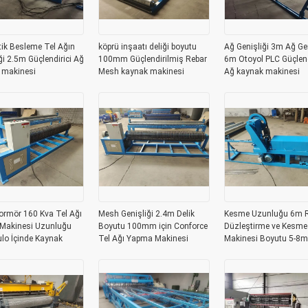
ik Besleme Tel Ağın
köprü inşaatı deliği boyutu
Ağ Genişliği 3m Ağ Gen
ği 2.5m Güçlendirici Ağ
100mm Güçlendirilmiş Rebar
6m Otoyol PLC Güçlend
 makinesi
Mesh kaynak makinesi
Ağ kaynak makinesi
ormör 160 Kva Tel Ağı
Mesh Genişliği 2.4m Delik
Kesme Uzunluğu 6m R
 Makinesi Uzunluğu
Boyutu 100mm için Conforce
Düzleştirme ve Kesme
lo İçinde Kaynak
Tel Ağı Yapma Makinesi
Makinesi Boyutu 5-8