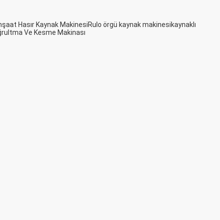
nşaat Hasır Kaynak Makinesi
Rulo örgü kaynak makinesi
kaynaklı
ğrultma Ve Kesme Makinası