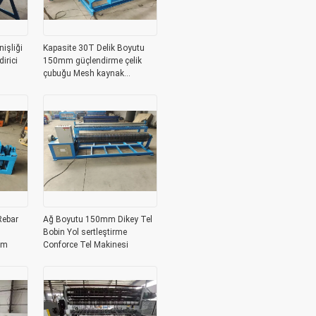
işliği
Kapasite 30T Delik Boyutu
irici
150mm güçlendirme çelik
çubuğu Mesh kaynak
makinesi
ebar
Ağ Boyutu 150mm Dikey Tel
Bobin Yol sertleştirme
mm
Conforce Tel Makinesi