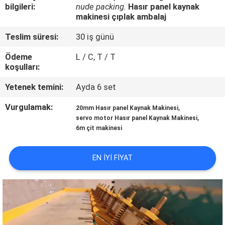
bilgileri:
nude packing.
Hasır panel kaynak
makinesi çıplak ambalaj
KALITE
KONTROL
Teslim süresi:
30 iş günü
Ödeme
L / C, T / T
koşulları:
BIZE
ULAŞIN
Yetenek temini:
Ayda 6 set
Vurgulamak:
,
20mm Hasır panel Kaynak Makinesi
,
BIR
servo motor Hasır panel Kaynak Makinesi
6m çit makinesi
TEKLIF
ISTEĞI
EN IYI FIYAT
SITE
HARITASI