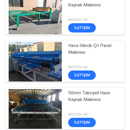
Kaynak Makinesi
MOQ:Bir set
İLETIŞIM
Hava Silindir Çit Panel
Makinası
MOQ:Bir set
İLETIŞIM
50mm Takviyeli Hasır
Kaynak Makinesi
MOQ:Bir set
İLETIŞIM