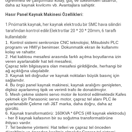
öğrenmesi ve çalıştırması kolay, güç ve tüketimden tasarruf,
daha az kaynak kıvılcımı vb. Avantajlara sahiptir.
Hasır Panel Kaynak Makinesi Özellikleri:
1.
Pnömatik kaynak, her kaynak elektrodu bir SMC hava silindiri
tarafından kontrol edilir.
Elektrotlar 20 * 20 * 20mm, 6 taraflı
kullanılabilir.
1. Kontrol sistemi senkronize CNC teknolojisi, Mitsubishi PLC
programı ve HMI'yi benimser. Dokunmatik ekran ile kullanımı
kolay ve rahattır.
2. Hat kablosu mesafesi arasında farklı açılma boyutlarına izin
veren ayarlanabilir hat teli mesafesi,
Çapraz telin bilgisayara olan mesafesi girildiğinde, herhangi bir
ağ açıklığına ulaşılabilir.
3. Kaynak teli doğrudur ve kaynak noktaları büyük basınç için
sağlamdır.
4. Bu örgü panel kaynak makinesi, kaynak aralığını genişleten,
dişlisiz ayarlanmış tipik ve verimli trafo ile donatılmıştır.
5. Mesh çekme sistemi servo motor ile kontrol edilmektedir.
Kafes
çekmek için Panasonic servo motor, çapraz tel alanı PLC ile
ayarlanabilir.Çekme rafı J&T marka, daha doğru, daha az
gürültü.
6. Kaynak transformatörü: 160KVA * 6PCS (48 kaynak elektrodu)
- her 8 kaynak kafasının bir su soğutma transformatörüne
ihtiyacı vardır.
7. Tel besleme yöntemi: Hat telleri ve çapraz tel önceden