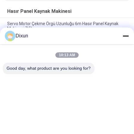
Hasır Panel Kaynak Makinesi
Servo Motor Çekme Örgü Uzunluğu 6m Hasır Panel Kaynak
Makinesi 7.5kw
Dixun
5.5kw Çapraz Tel Hazne Yükü 100kg Tel PLC Çit Panel
Makinesi
10:13 AM
Hasır Boyutu 50-200mm Çelik Tel 5.5kw Hasır Panel Kaynak
Makinesi
Good day, what product are you looking for?
Popüler Kategoriler
Tüm
Hasır Kaynak 
Takviye Hasır 
Makinaları
Kaynak Makinesi
Çit Örgü Kaynak 
Hasır Panel Kaynak 
Makinesi
Makinesi
Sabit Düğümlü Çit 
İnşaat Hasır Kaynak 