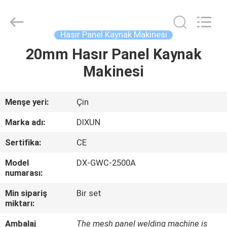
Dixun
Wire
Mesh
Products
Co.,
Hasır Panel Kaynak Makinesi
Ltd.
All
Rights
20mm Hasır Panel Kaynak
EV
Reserved.
Makinesi
ÜRÜNLER
Menşe yeri:
Çin
SG
Marka adı:
DIXUN
GÖSTERISI
Sertifika:
CE
Model
DX-GWC-2500A
HAKKIMIZDA
numarası:
Min sipariş
Bir set
FABRIKA
miktarı:
TURU
Ambalaj
The mesh panel welding machine is