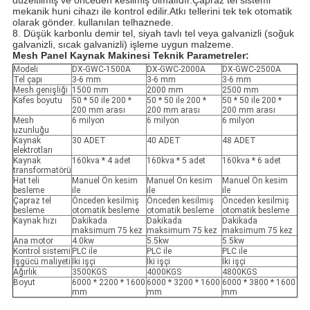
düzeltilmiş ve önceden kesilmiş olmalıdır.Çapraz tel sistemi
mekanik huni cihazı ile kontrol edilir.Atkı tellerini tek tek otomatik
olarak gönder. kullanılan tel
haznede.
8. Düşük karbonlu demir tel, siyah tavlı tel veya galvanizli (soğuk
galvanizli, sıcak galvanizli) işleme uygun malzeme.
Mesh Panel Kaynak Makinesi Teknik Parametreler:
Modeli
DX-GWC-1500A
DX-GWC-2000A
DX-GWC-2500A
Tel çapı
3-6 mm
3-6 mm
3-6 mm
Mesh genişliği
1500 mm
2000 mm
2500 mm
Kafes boyutu
50 * 50 ile 200 *
50 * 50 ile 200 *
50 * 50 ile 200 *
200 mm arası
200 mm arası
200 mm arası
Mesh
6 milyon
6 milyon
6 milyon
uzunluğu
Kaynak
30 ADET
40 ADET
48 ADET
elektrotları
Kaynak
160kva * 4 adet
160kva * 5 adet
160kva * 6 adet
transformatörü
Hat teli
Manuel Ön kesim
Manuel Ön kesim
Manuel Ön kesim
besleme
ile
ile
ile
Çapraz tel
Önceden kesilmiş
Önceden kesilmiş
Önceden kesilmiş
besleme
otomatik besleme
otomatik besleme
otomatik besleme
Kaynak hızı
Dakikada
Dakikada
Dakikada
maksimum 75 kez
maksimum 75 kez
maksimum 75 kez
Ana motor
4.0kw
5.5kw
5.5kw
Kontrol sistemi
PLC ile
PLC ile
PLC ile
İşgücü maliyeti
İki işçi
İki işçi
İki işçi
Ağırlık
3500KGS
4000KGS
4800KGS
Boyut
6000 * 2200 * 1600
6000 * 3200 * 1600
6000 * 3800 * 1600
mm
mm
mm