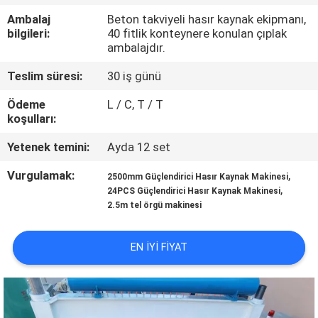
Ambalaj
Beton takviyeli hasır kaynak ekipmanı,
KALITE
bilgileri:
40 fitlik konteynere konulan çıplak
ambalajdır.
KONTROL
Teslim süresi:
30 iş günü
BIZE
Ödeme
L / C, T / T
koşulları:
ULAŞIN
Yetenek temini:
Ayda 12 set
BIR
Vurgulamak:
,
2500mm Güçlendirici Hasır Kaynak Makinesi
,
TEKLIF
24PCS Güçlendirici Hasır Kaynak Makinesi
2.5m tel örgü makinesi
ISTEĞI
EN IYI FIYAT
SITE
HARITASI