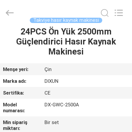
Dixun
Wire
Mesh
Products
Co.,
Takviye hasır kaynak makinesi
Ltd.
All
Rights
24PCS Ön Yük 2500mm
EV
Reserved.
Güçlendirici Hasır Kaynak
ÜRÜNLER
Makinesi
SG
Menşe yeri:
Çin
GÖSTERISI
Marka adı:
DIXUN
Sertifika:
CE
HAKKIMIZDA
Model
DX-GWC-2500A
numarası:
FABRIKA
Min sipariş
Bir set
TURU
miktarı: