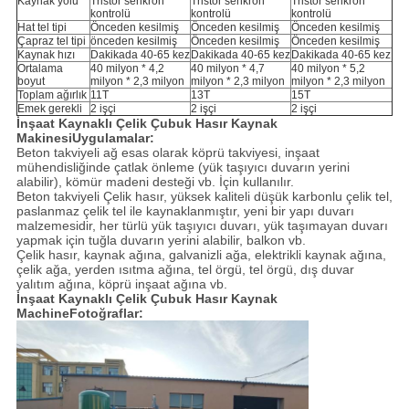
Kaynak yolu
Tristör senkron
Tristör senkron
Tristör senkron
kontrolü
kontrolü
kontrolü
Hat tel tipi
Önceden kesilmiş
Önceden kesilmiş
Önceden kesilmiş
Çapraz tel tipi
önceden kesilmiş
Önceden kesilmiş
Önceden kesilmiş
Kaynak hızı
Dakikada 40-65 kez
Dakikada 40-65 kez
Dakikada 40-65 kez
Ortalama
40 milyon * 4,2
40 milyon * 4,7
40 milyon * 5,2
boyut
milyon * 2,3 milyon
milyon * 2,3 milyon
milyon * 2,3 milyon
Toplam ağırlık
11T
13T
15T
Emek gerekli
2 işçi
2 işçi
2 işçi
İnşaat Kaynaklı Çelik Çubuk Hasır Kaynak
Makinesi
Uygulamalar:
Beton takviyeli ağ esas olarak köprü takviyesi, inşaat
mühendisliğinde çatlak önleme (yük taşıyıcı duvarın yerini
alabilir), kömür madeni desteği vb. İçin kullanılır.
Beton takviyeli Çelik hasır, yüksek kaliteli düşük karbonlu çelik tel,
paslanmaz çelik tel ile kaynaklanmıştır, yeni bir yapı duvarı
malzemesidir, her türlü yük taşıyıcı duvarı, yük taşımayan duvarı
yapmak için tuğla duvarın yerini alabilir, balkon vb.
Çelik hasır, kaynak ağına, galvanizli ağa, elektrikli kaynak ağına,
çelik ağa, yerden ısıtma ağına, tel örgü, tel örgü, dış duvar
yalıtım ağına, köprü inşaat ağına vb.
İnşaat Kaynaklı Çelik Çubuk Hasır Kaynak
Machi
ne
Fotoğraflar: