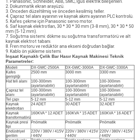
1. Panasonic, Schneider, ABB, SMC, Igus elektrik bileşenleri.
2. Dokunmatik ekran arayüzü.
3. Önceden düzeltilmiş ve önceden kesilmiş teller.
4. Çapraz tel alanı ayarının ve kaynak akımı ayarının PLC kontrolü.
5. Kafes çekme için Panasonic servo motor.
6. Saf kaynak elektrotları, 30 * 30 * 30 mm (3-8 mm), 30 * 30 * 50
mm (5-12 mm).
7. Soğutma sistemi: dökme su soğutma transformatörü ve alt
kaynak elektrot tabanı.
8. Fren motoru ve redüktör ana ekseni doğrudan bağlar.
9. Kablo ön yükleme sistemi.
İnşaat Kaynaklı Çelik Bar Hasır Kaynak Makinesi Teknik
Parametreler:
Modeli
DX-GWC-2500A
DX-GWC-3000A
DX-GWC-3300A
Kafes
2500 mm
3000 mm
3300 mm
genişliği
Hat teli alanı
100-300mm
100-300mm
100-300mm
(ayarlanabilir)
(ayarlanabilir)
(ayarlanabilir)
Çapraz tel
100-300mm
100-300mm
100-300mm
alanı
(ayarlanabilir)
(ayarlanabilir)
(ayarlanabilir)
Tel çapı
5-12 mm
5-12 mm
5-12 mm
Kaynak
24 ADET
30 ADET
32 ADET
elektrotları
Kaynak
160KVA * 12 ADET
160KVA * 15 ADET
160KVA * 16 ADET
transformatörü
Kaynak presi
Pnömatik
Pnömatik
Pnömatik
tipi
Endüstriyel
220V / 380V / 415V
220V / 380V / 415V
220V / 380V / 415V
gerilim
/ 440V
/ 440V
/ 440V