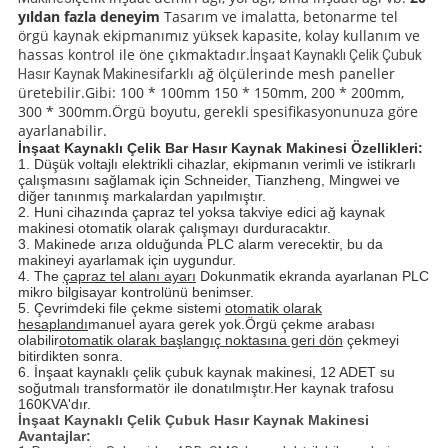
yıldan fazla deneyim
Tasarım ve imalatta, betonarme tel
örgü kaynak ekipmanımız yüksek kapasite, kolay kullanım ve
hassas kontrol ile öne çıkmaktadır.
İnşaat Kaynaklı Çelik Çubuk
farklı ağ ölçülerinde mesh paneller
Hasır Kaynak Makinesi
üretebilir.Gibi: 100 * 100mm 150 * 150mm, 200 * 200mm,
300 * 300mm.Örgü boyutu, gerekli spesifikasyonunuza göre
ayarlanabilir.
İnşaat Kaynaklı Çelik Bar Hasır Kaynak Makinesi Özellikleri:
1. Düşük voltajlı elektrikli cihazlar, ekipmanın verimli ve istikrarlı
çalışmasını sağlamak için Schneider, Tianzheng, Mingwei ve
diğer tanınmış markalardan yapılmıştır.
2. Huni cihazında çapraz tel yoksa takviye edici ağ kaynak
makinesi otomatik olarak çalışmayı durduracaktır.
3. Makinede arıza olduğunda PLC alarm verecektir, bu da
makineyi ayarlamak için uygundur.
4. The
çapraz tel alanı ayarı
Dokunmatik ekranda ayarlanan PLC
mikro bilgisayar kontrolünü benimser.
5. Çevrimdeki file çekme sistemi
otomatik olarak
hesaplandı
manuel ayara gerek yok.Örgü çekme arabası
olabilir
otomatik olarak başlangıç ​​noktasına geri dön
çekmeyi
bitirdikten sonra.
6. İnşaat kaynaklı çelik çubuk kaynak makinesi, 12 ADET su
soğutmalı transformatör ile donatılmıştır.Her kaynak trafosu
160KVA'dır.
İnşaat Kaynaklı Çelik Çubuk Hasır Kaynak Makinesi
Avantajlar: