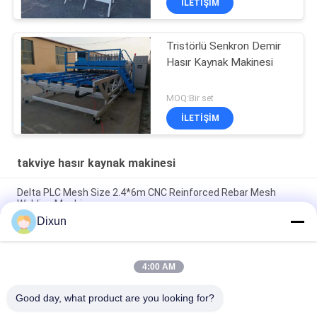
İLETIŞIM
Tristörlü Senkron Demir
Hasır Kaynak Makinesi
MOQ:Bir set
İLETIŞIM
takviye hasır kaynak makinesi
Delta PLC Mesh Size 2.4*6m CNC Reinforced Rebar Mesh
Welding Machine
Dixun
Mesh Size 200*200mm Mesh Length 12m Concrete
Reinforcing Mesh Welding Machine
4:00 AM
Rebar 10mm güçlendirme ağı 2.4*6m güçlendirme çelik çubuk
ağı kaynak makinesi
Good day, what product are you looking for?