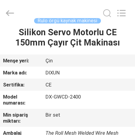
Dixun
Wire
Mesh
Products
Co.,
Rulo örgü kaynak makinesi
Ltd.
All
Rights
Silikon Servo Motorlu CE
EV
Reserved.
150mm Çayır Çit Makinası
ÜRÜNLER
Menşe yeri:
Çin
SG
Marka adı:
DIXUN
GÖSTERISI
Sertifika:
CE
Model
DX-GWCD-2400
HAKKIMIZDA
numarası:
Min sipariş
Bir set
FABRIKA
miktarı:
TURU
Ambalaj
The Roll Mesh Welded Wire Mesh