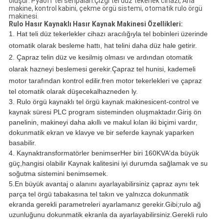
oluşur: Pyaoff tel sehpaları.Çizgi tel düz tekerlek cihazı, Ana
makine, kontrol kabini, çekme örgü sistemi, otomatik rulo örgü
makinesi.
Rulo Hasır Kaynaklı Hasır Kaynak Makinesi Özellikleri:
1. Hat teli düz tekerlekler cihazı aracılığıyla tel bobinleri üzerinde
otomatik olarak besleme hattı, hat telini daha düz hale getirir.
2. Çapraz telin düz ve kesilmiş olması ve ardından otomatik
olarak hazneyi beslemesi gerekir.Çapraz tel hunisi, kademeli
motor tarafından kontrol edilir.
fren motor tekerlekleri ve çapraz
tel otomatik olarak düşecek
al
hazneden ly.
3. Rulo örgü kaynaklı tel örgü kaynak makinesi
cent-control ve
kaynak süresi PLC program sisteminden oluşmaktadır.Giriş ön
panelinin, makineyi daha akıllı ve makul kılan iki biçimi vardır,
dokunmatik ekran ve klavye ve bir seferde kaynak yaparken
basabilir.
4. Kaynak
transformatörler benimser
Her biri 160KVA'da büyük
güç,
hangisi olabilir
Kaynak kalitesini iyi durumda sağlamak ve su
soğutma sistemini benimsemek.
5.
En büyük avantaj
o
alanını ayarlayabilirsiniz
çapraz
aynı tek
parça tel örgü tabakasına tel takın ve yalnızca dokunmatik
ekranda gerekli parametreleri ayarlamanız gerekir.Gibi;rulo ağ
uzunluğunu dokunmatik ekranla da ayarlayabilirsiniz.Gerekli rulo