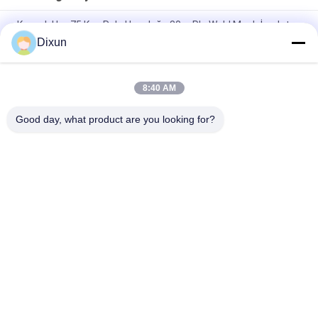
Kaynak Hızı 75 Kez Rulo Uzunluğu 30m Plc Weld Mesh İmalat
Makinesi
Dixun
Uzunluk 60m Plc 2.5mm Çap Rulo Hasır Kaynak Makinası
8:40 AM
Delik Boyutu 10 * 10cm İnşaat 3-6mm Kaynaklı Hasır Yapma
Makinesi
Good day, what product are you looking for?
Popüler Kategoriler
Tüm
Hasır Kaynak 
Takviye Hasır 
Makinaları
Kaynak Makinesi
Çit Örgü Kaynak 
Hasır Panel Kaynak 
Makinesi
Makinesi
Sabit Düğümlü Çit 
İnşaat Hasır Kaynak 
Makinesi
Makinesi
Rulo Örgü Kaynak 
Kaynaklı Tel Örgü 