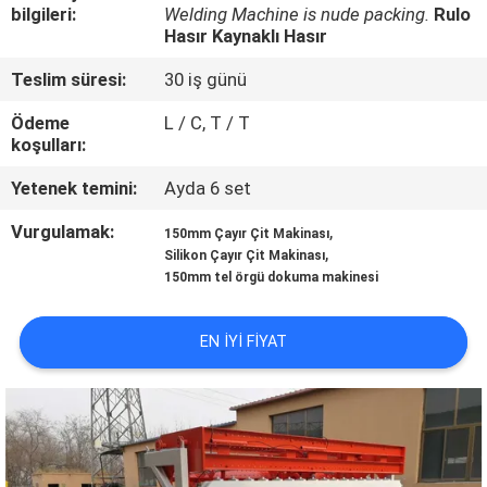
bilgileri:
Welding Machine is nude packing.
Rulo
Hasır Kaynaklı Hasır
KALITE
KONTROL
Teslim süresi:
30 iş günü
Ödeme
L / C, T / T
koşulları:
BIZE
ULAŞIN
Yetenek temini:
Ayda 6 set
Vurgulamak:
,
150mm Çayır Çit Makinası
,
BIR
Silikon Çayır Çit Makinası
150mm tel örgü dokuma makinesi
TEKLIF
ISTEĞI
EN IYI FIYAT
SITE
HARITASI