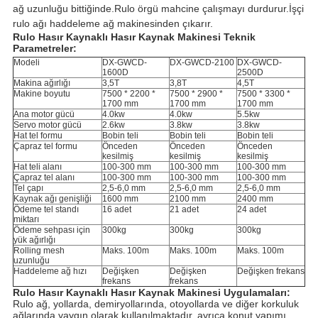
ağ uzunluğu bittiğinde.Rulo örgü mahcine çalışmayı durdurur.İşçi
rulo ağı haddeleme ağ makinesinden çıkarır.
Rulo Hasır Kaynaklı Hasır Kaynak Makinesi Teknik
Parametreler:
Modeli
DX-GWCD-
DX-GWCD-2100
DX-GWCD-
1600D
2500D
Makina ağırlığı
3,5T
3,8T
4,5T
Makine boyutu
7500 * 2200 *
7500 * 2900 *
7500 * 3300 *
1700 mm
1700 mm
1700 mm
Ana motor gücü
4.0kw
4.0kw
5.5kw
Servo motor gücü
2.6kw
3.8kw
3.8kw
Hat tel formu
Bobin teli
Bobin teli
Bobin teli
Çapraz tel formu
Önceden
Önceden
Önceden
kesilmiş
kesilmiş
kesilmiş
Hat teli alanı
100-300 mm
100-300 mm
100-300 mm
Çapraz tel alanı
100-300 mm
100-300 mm
100-300 mm
Tel çapı
2,5-6,0 mm
2,5-6,0 mm
2,5-6,0 mm
Kaynak ağı genişliği
1600 mm
2100 mm
2400 mm
Ödeme tel standı
16 adet
21 adet
24 adet
miktarı
Ödeme sehpası için
300kg
300kg
300kg
yük ağırlığı
Rolling mesh
Maks. 100m
Maks. 100m
Maks. 100m
uzunluğu
Haddeleme ağ hızı
Değişken
Değişken
Değişken frekans
frekans
frekans
Rulo Hasır Kaynaklı Hasır Kaynak Makinesi Uygulamaları:
Rulo ağ, yollarda, demiryollarında, otoyollarda ve diğer korkuluk
ağlarında yaygın olarak kullanılmaktadır, ayrıca konut yapımı,