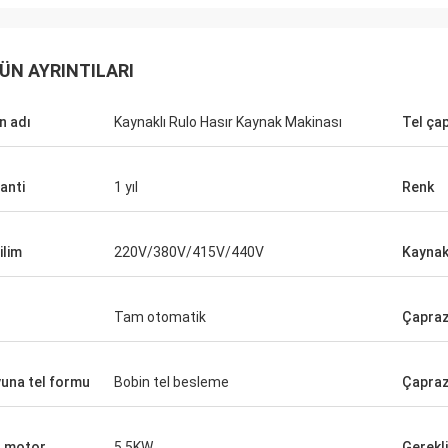
ÜN AYRINTILARI
n adı
Kaynaklı Rulo Hasır Kaynak Makinası
Tel çap
anti
1 yıl
Renk
ilim
220V/380V/415V/440V
Kaynak
Tam otomatik
Çapraz 
una tel formu
Bobin tel besleme
Çapraz
 motor
5.5KW
Gerekli