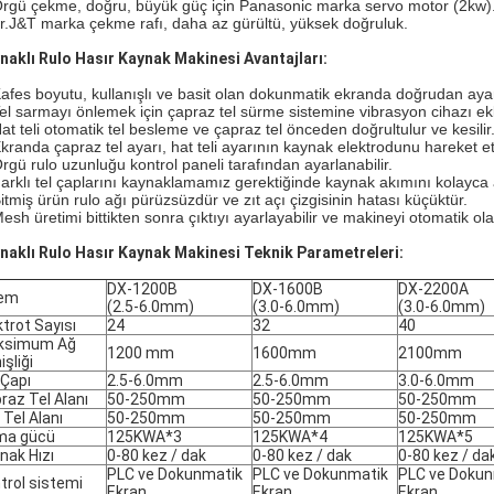
Örgü çekme, doğru, büyük güç için Panasonic marka servo motor (2kw).SM
r.
J&T marka çekme rafı, daha az gürültü, yüksek doğruluk.
naklı Rulo Hasır Kaynak Makinesi Avantajları:
Kafes boyutu, kullanışlı ve basit olan dokunmatik ekranda doğrudan ayar
Tel sarmayı önlemek için çapraz tel sürme sistemine vibrasyon cihazı ekl
Hat teli otomatik tel besleme ve çapraz tel önceden doğrultulur ve kesilir
Ekranda çapraz tel ayarı, hat teli ayarının kaynak elektrodunu hareket et
Örgü rulo uzunluğu kontrol paneli tarafından ayarlanabilir.
Farklı tel çaplarını kaynaklamamız gerektiğinde kaynak akımını kolayca a
Bitmiş ürün rulo ağı pürüzsüzdür ve zıt açı çizgisinin hatası küçüktür.
esh üretimi bittikten sonra çıktıyı ayarlayabilir ve makineyi otomatik ola
naklı Rulo Hasır Kaynak Makinesi Teknik Parametreleri:
DX-1200B
DX-1600B
DX-2200A
lem
(2.5-6.0mm)
(3.0-6.0mm)
(3.0-6.0mm)
ktrot Sayısı
24
32
40
ksimum Ağ
1200 mm
1600mm
2100mm
işliği
 Çapı
2.5-6.0mm
2.5-6.0mm
3.0-6.0mm
raz Tel Alanı
50-250mm
50-250mm
50-250mm
 Tel Alanı
50-250mm
50-250mm
50-250mm
ma gücü
125KWA*3
125KWA*4
125KWA*5
nak Hızı
0-80 kez / dak
0-80 kez / dak
0-80 kez / da
PLC ve Dokunmatik
PLC ve Dokunmatik
PLC ve Dokun
trol sistemi
Ekran
Ekran
Ekran