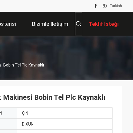
Turkish
sterisi
Bizimle Iletişim
Teklif Isteği
Kur
 Bobin Tel Plc Kaynaklı
Makinesi Bobin Tel Plc Kaynaklı
i
ÇİN
ı
DIXUN