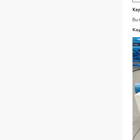
Kay
Bu m
Kay