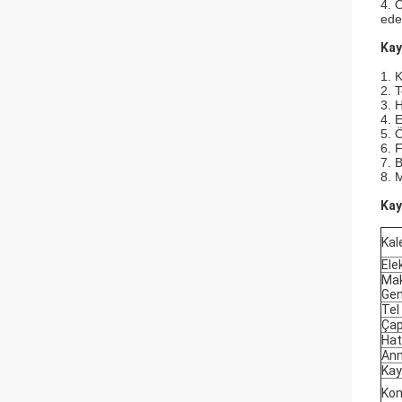
4. 
ede
Kay
1. 
2. 
3. 
4. 
5. 
6. 
7. 
8. M
Kay
Ka
Ele
Ma
Gen
Tel
Çap
Hat
An
Kay
Kon