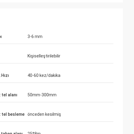
ı
3-6 mm
Kişiselleştirilebilir
 Hızı
40-60 kez/dakika
tel alanı
50mm-300mm
 tel besleme
önceden kesilmiş
 taban alanı
25*8m