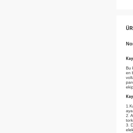
ÜR
No
Kay
Bu 
en 
vol
par
eki
Kay
1.K
ayar
2. 
tor
3. 
ele