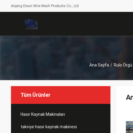
Anping Dixun Wire Mesh Products Co., Ltd
Ana Sayfa
/
Rulo Örgü
Tüm Ürünler
An
Hasır Kaynak Makinaları
takviye hasır kaynak makinesi