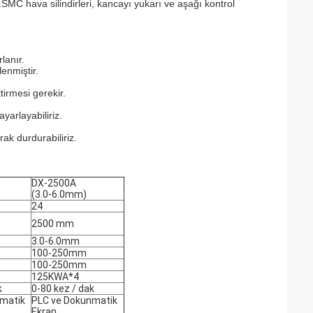
C hava silindirleri, kancayı yukarı ve aşağı kontrol
lanır.
enmiştir.
.
tirmesi gerekir.
yarlayabiliriz.
rak durdurabiliriz.
DX-2500A
(3.0-6.0mm)
24
2500 mm
3.0-6.0mm
100-250mm
100-250mm
125KWA*4
k
0-80 kez / dak
matik
PLC ve Dokunmatik
Ekran