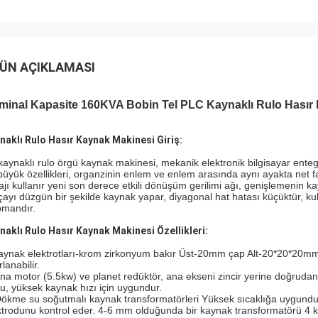
ÜN AÇIKLAMASI
minal Kapasite 160KVA Bobin Tel PLC Kaynaklı Rulo Hasır
naklı Rulo Hasır Kaynak Makinesi Giriş:
kaynaklı rulo örgü kaynak makinesi, mekanik elektronik bilgisayar ente
büyük özellikleri, organzinin enlem ve enlem arasında aynı ayakta net f
tajı kullanır yeni son derece etkili dönüşüm gerilimi ağı, genişlemenin 
çayı düzgün bir şekilde kaynak yapar, diyagonal hat hatası küçüktür, kull
pmandır.
naklı Rulo Hasır Kaynak Makinesi Özellikleri:
aynak elektrotları-krom zirkonyum bakır Üst-20mm çap Alt-20*20*20mm, 6
lanabilir.
Ana motor (5.5kw) ve planet redüktör, ana ekseni zincir yerine doğrudan
ku
, yüksek kaynak hızı için uygundur.
Dökme su soğutmalı kaynak transformatörleri Yüksek sıcaklığa uygund
ktrodunu kontrol eder. 4-6 mm olduğunda bir kaynak transformatörü 4 k