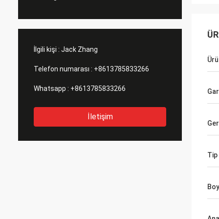
ÜR
İlgili kişi :
Jack Zhang
Ürü
Telefon numarası :
+8613785833266
Whatsapp :
+8613785833266
Gar
İletişim
Ger
Tip
Boy
Ana