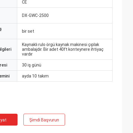
CE
DX-GWC-2500
ş
bir set
Kaynaklı rulo örgü kaynak makinesi çıplak
lgileri
ambalajdır. Bir adet 40ft konteynere ihtiyaç
vardır
resi
30 iş günü
emini
ayda 10 takım
iyat
Şimdi Başvurun