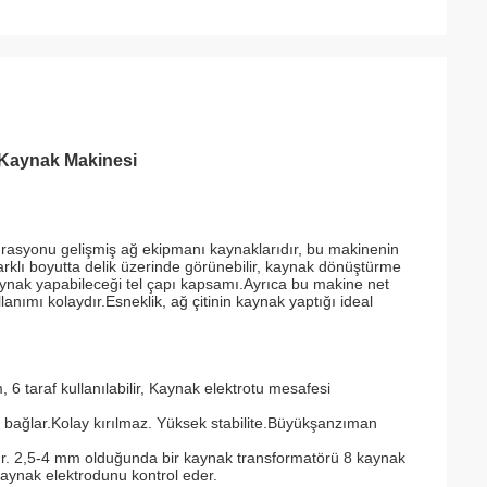
 Kaynak Makinesi
grasyonu gelişmiş ağ ekipmanı kaynaklarıdır, bu makinenin
arklı boyutta delik üzerinde görünebilir, kaynak dönüştürme
kaynak yapabileceği tel çapı kapsamı.Ayrıca bu makine net
anımı kolaydır.Esneklik, ağ çitinin kaynak yaptığı ideal
 taraf kullanılabilir, Kaynak elektrotu mesafesi
 bağlar.Kolay kırılmaz. Yüksek stabilite.Büyük
şanzıman
ur. 2,5-4 mm olduğunda bir kaynak transformatörü 8 kaynak
aynak elektrodunu kontrol eder.