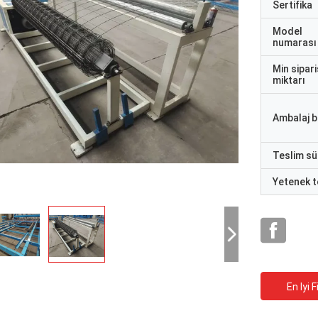
Sertifika
Model
numarası
Min sipari
miktarı
Ambalaj bi
Teslim sü
Yetenek t
En Iyi F