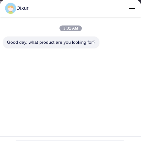
Dixun
KALITE
KONTROL
3:31 AM
Good day, what product are you looking for?
BIZE
ULAŞIN
BIR
TEKLIF
ISTEĞI
SITE
HARITASI
25mm Demir Levha 2000mm İnşaat Hasır Kaynak Makinesi
İnşaat Hasır Kaynak Makinesi
2023-02-09