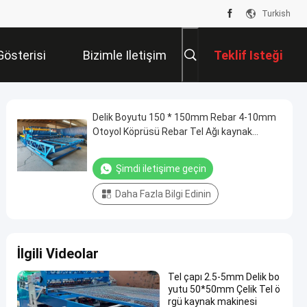
Turkish
Gösterisi
Bizimle Iletişim
Teklif Isteği
Kur
Delik Boyutu 150 * 150mm Rebar 4-10mm
Otoyol Köprüsü Rebar Tel Ağı kaynak
makinesi
Şimdi iletişime geçin
Daha Fazla Bilgi Edinin
İlgili Videolar
Tel çapı 2.5-5mm Delik bo
yutu 50*50mm Çelik Tel ö
rgü kaynak makinesi