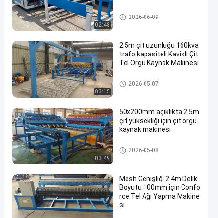
Hasır Kaynak Makinaları
2026-06-09
02:48
2.5m çit uzunluğu 160kva
trafo kapasiteli Kavisli Çit
Tel Örgü Kaynak Makinesi
çit örgü kaynak makinesi
2026-05-07
03:15
50x200mm açıklıkta 2.5m
çit yüksekliği için çit örgü
kaynak makinesi
çit örgü kaynak makinesi
2026-05-08
03:49
Mesh Genişliği 2.4m Delik
Boyutu 100mm için Confo
rce Tel Ağı Yapma Makine
si