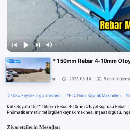
Delik Boyutu 150 * 150mm Rebar 4-10mm Otoy
Hasır Kaynak Makinaları
2026-05-14
5 görüntülem
#
7.5kw kaynak örgü makinesi
#
PLC Hasır Kaynak Makineleri
#
Delik Boyutu 150 * 150mm Rebar 4-10mm Otoyol Köprüsü Rebar Tel 
Pnömatik armatür tel örgüleri kaynak makinesi, inşaat örgüsü, inşaa
Ziyaretçilerin Mesajları