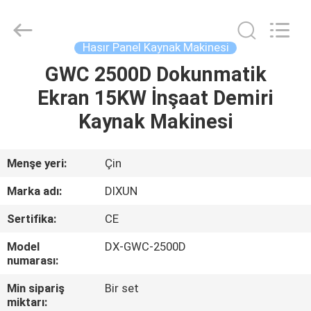
Dixun
Wire
Mesh
Products
Co.,
Hasır Panel Kaynak Makinesi
Ltd.
All
Rights
GWC 2500D Dokunmatik
EV
Reserved.
Ekran 15KW İnşaat Demiri
ÜRÜNLER
Kaynak Makinesi
SG
Menşe yeri:
Çin
GÖSTERISI
Marka adı:
DIXUN
Sertifika:
CE
HAKKIMIZDA
Model
DX-GWC-2500D
numarası:
FABRIKA
Min sipariş
Bir set
TURU
miktarı: