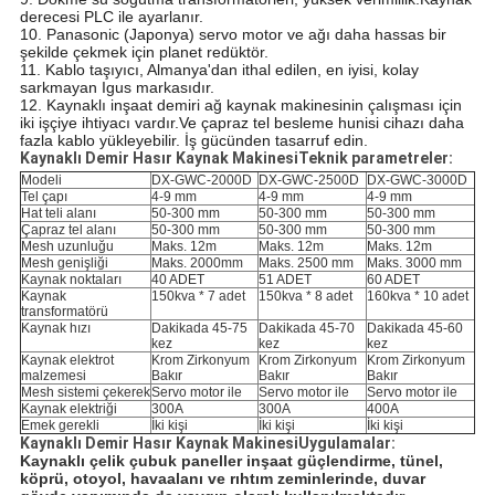
derecesi PLC ile ayarlanır.
10. Panasonic (Japonya) servo motor ve ağı daha hassas bir
şekilde çekmek için planet redüktör.
11. Kablo taşıyıcı, Almanya'dan ithal edilen, en iyisi, kolay
sarkmayan Igus markasıdır.
12. Kaynaklı inşaat demiri ağ kaynak makinesinin çalışması için
iki işçiye ihtiyacı vardır.Ve çapraz tel besleme hunisi cihazı daha
fazla kablo yükleyebilir. İş gücünden tasarruf edin.
Kaynaklı Demir Hasır Kaynak Makinesi
Teknik parametreler:
Modeli
DX-GWC-2000D
DX-GWC-2500D
DX-GWC-3000D
Tel çapı
4-9 mm
4-9 mm
4-9 mm
Hat teli alanı
50-300 mm
50-300 mm
50-300 mm
Çapraz tel alanı
50-300 mm
50-300 mm
50-300 mm
Mesh uzunluğu
Maks. 12m
Maks. 12m
Maks. 12m
Mesh genişliği
Maks. 2000mm
Maks. 2500 mm
Maks. 3000 mm
Kaynak noktaları
40 ADET
51 ADET
60 ADET
Kaynak
150kva * 7 adet
150kva * 8 adet
160kva * 10 adet
transformatörü
Kaynak hızı
Dakikada 45-75
Dakikada 45-70
Dakikada 45-60
kez
kez
kez
Kaynak elektrot
Krom Zirkonyum
Krom Zirkonyum
Krom Zirkonyum
malzemesi
Bakır
Bakır
Bakır
Mesh sistemi çekerek
Servo motor ile
Servo motor ile
Servo motor ile
Kaynak elektriği
300A
300A
400A
Emek gerekli
İki kişi
İki kişi
İki kişi
Kaynaklı Demir Hasır Kaynak Makinesi
Uygulamalar:
Kaynaklı çelik çubuk paneller inşaat güçlendirme, tünel, 
köprü, otoyol, havaalanı ve rıhtım zeminlerinde, duvar 