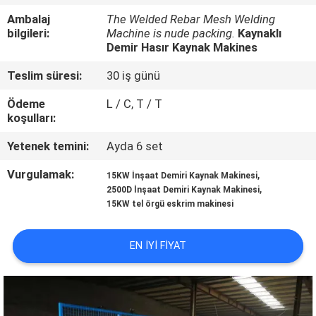
Ambalaj
The Welded Rebar Mesh Welding
KALITE
bilgileri:
Machine is nude packing.
Kaynaklı
Demir Hasır Kaynak Makines
KONTROL
Teslim süresi:
30 iş günü
BIZE
Ödeme
L / C, T / T
koşulları:
ULAŞIN
Yetenek temini:
Ayda 6 set
BIR
Vurgulamak:
,
15KW İnşaat Demiri Kaynak Makinesi
,
TEKLIF
2500D İnşaat Demiri Kaynak Makinesi
15KW tel örgü eskrim makinesi
ISTEĞI
EN IYI FIYAT
SITE
HARITASI