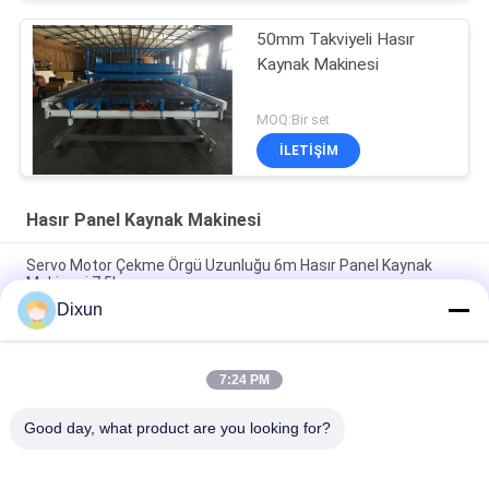
50mm Takviyeli Hasır
Kaynak Makinesi
MOQ:Bir set
İLETIŞIM
Hasır Panel Kaynak Makinesi
Servo Motor Çekme Örgü Uzunluğu 6m Hasır Panel Kaynak
Makinesi 7.5kw
Dixun
5.5kw Çapraz Tel Hazne Yükü 100kg Tel PLC Çit Panel
Makinesi
7:24 PM
Hasır Boyutu 50-200mm Çelik Tel 5.5kw Hasır Panel Kaynak
Makinesi
Good day, what product are you looking for?
Popüler Kategoriler
Tüm