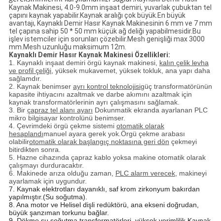
Kaynak Makinesi, 4.0-9.0mm inşaat demiri, yuvarlak çubuktan tel
çapını kaynak yapabilir.Kaynak aralığı çok büyük.En büyük
avantajı, Kaynaklı Demir Hasır Kaynak Makinesinin 6 mm ve 7 mm
tel çapına sahip 50 * 50 mm küçük ağ deliği yapabilmesidir.Bu
işlev istemciler için sorunları çözebilir.Mesh genişliği max 3000
mm.Mesh uzunluğu maksimum 12m.
Kaynaklı Demir Hasır Kaynak Makinesi Özellikleri:
1. Kaynaklı inşaat demiri örgü kaynak makinesi,
kalın çelik levha
ve profil çeliği
, yüksek mukavemet, yüksek tokluk, ana yapı daha
sağlamdır.
2. Kaynak benimser
ayrı kontrol teknolojisi
güç transformatörünün
kapasite ihtiyacını azaltmak ve darbe akımını azaltmak için
kaynak transformatörlerinin ayrı çalışmasını sağlamak.
3. Bir
çapraz tel alanı ayarı
Dokunmatik ekranda ayarlanan PLC
mikro bilgisayar kontrolünü benimser.
4. Çevrimdeki örgü çekme sistemi
otomatik olarak
hesaplandı
manuel ayara gerek yok.Örgü çekme arabası
olabilir
otomatik olarak başlangıç ​​noktasına geri dön
çekmeyi
bitirdikten sonra.
5. Hazne cihazında çapraz kablo yoksa makine otomatik olarak
çalışmayı durduracaktır.
6. Makinede arıza olduğu zaman,
PLC alarm verecek
, makineyi
ayarlamak için uygundur.
7. Kaynak elektrotları dayanıklı, saf krom zirkonyum bakırdan
yapılmıştır.(Su soğutma).
8. Ana motor ve Helisel dişli redüktörü, ana ekseni doğrudan,
büyük şanzıman torkunu bağlar.
9. Dökme su soğutma transformatörleri, yüksek verimlilik.Kaynak