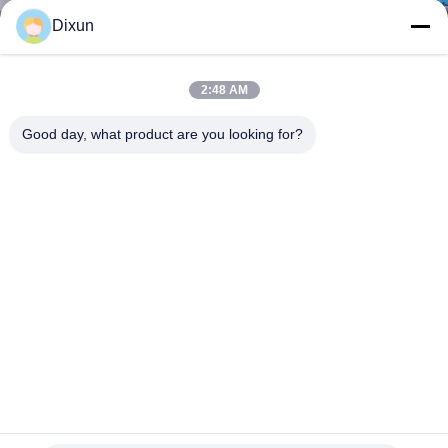
Dixun
KALITE
KONTROL
2:48 AM
Good day, what product are you looking for?
BIZE
ULAŞIN
BIR
TEKLIF
ISTEĞI
SITE
HARITASI
Yol Yapımı CNC 2.5mm Rulo Hasır Kaynak Makinesi
Rulo örgü kaynak makinesi
2023-02-09