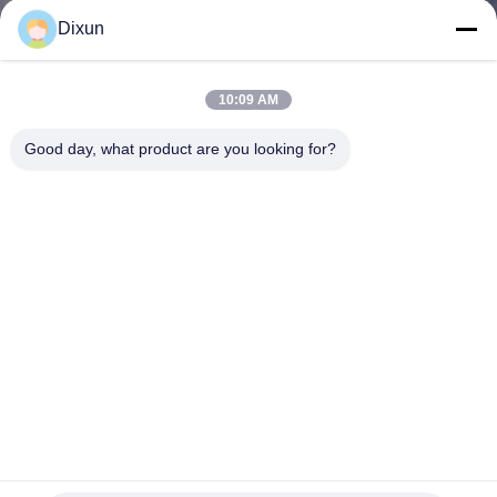
Dixun
KALITE
KONTROL
10:09 AM
Good day, what product are you looking for?
BIZE
ULAŞIN
BIR
TEKLIF
ISTEĞI
SITE
HARITASI
Basınç 63T BTO-22 11 Çizgiler Telaş Yapma Makinesi