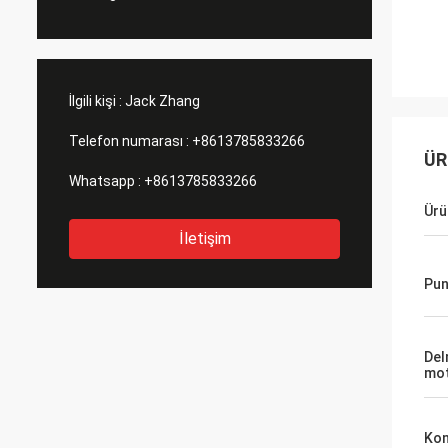
İlgili kişi :
Jack Zhang
Telefon numarası :
+8613785833266
ÜR
Whatsapp :
+8613785833266
Ürü
İletişim
Pun
Del
mo
Kon