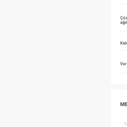
Çöz
ağır
Kalı
Vur
ME