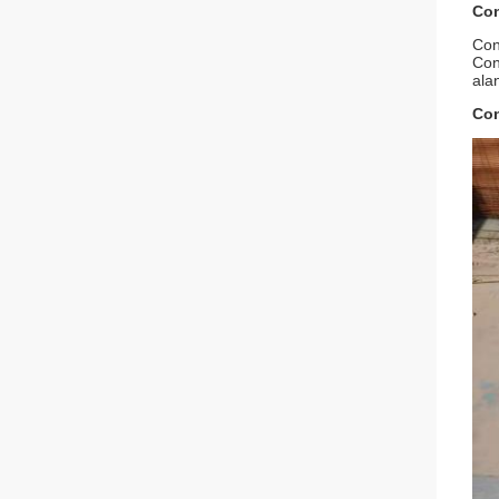
Con
Conc
Conc
ala
Con