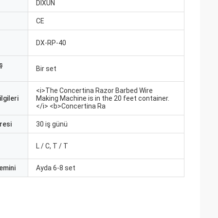
ı
DIXUN
CE
DX-RP-40
ş
Bir set
<i>The Concertina Razor Barbed Wire
lgileri
Making Machine is in the 20 feet container.
</i> <b>Concertina Ra
resi
30 iş günü
L / C, T / T
emini
Ayda 6-8 set