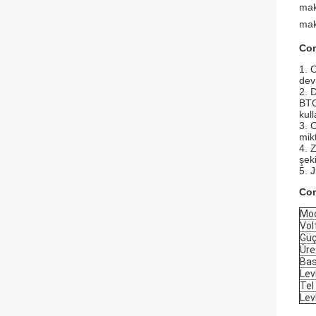
mak
mak
Con
1. 
devi
2. 
BTO
kul
3.
C
mik
4. 
şek
5. 
Con
Mod
Vol
Gü
Üre
Bas
Lev
Tel
Lev