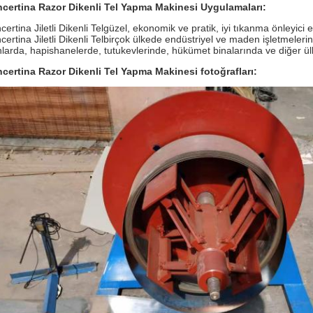
certina Razor Dikenli Tel Yapma Makinesi Uygulamaları:
ertina Jiletli Dikenli Tel
güzel, ekonomik ve pratik, iyi tıkanma önleyici 
ertina Jiletli Dikenli Tel
birçok ülkede endüstriyel ve maden işletmelerin
nlarda, hapishanelerde, tutukevlerinde, hükümet binalarında ve diğer ülk
certina Razor Dikenli Tel Yapma Makinesi fotoğrafları: