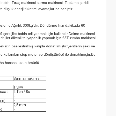
it bobin, Tıraş makinesi sarma makinesi, Toplama şeridi
e düşük enerji tüketimi avantajlarına sahiptir.
esleme Ağırlık 300kg'dır. Döndürme hızı dakikada 60
erit jilet bobin teli yapmak için kullanılır.Delme makinesi
jilet dikenli tel yapabilir.yapmak için 63T zımba makinesi
in özelleştirilmiş kalıpla donatılmıştır.Şeritlerin şekli ve
.
 kullanılan step motor ve dönüştürücü ile donatılmıştır.Bu
Daha hassas, uzun ömürlü.
Sarma makinesi
1.5kw
 saat
2 Ton / 8s
-
(mm)
-
2,5 mm
lo
-