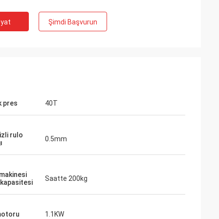
iyat
Şimdi Başvurun
 pres
40T
zli rulo
0.5mm
ı
makinesi
Saatte 200kg
 kapasitesi
motoru
1.1KW