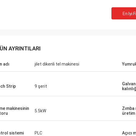
En Iyi F
ÜN AYRINTILARI
n adı
jilet dikenli tel makinesi
Yumruk
Galvani
ch Strip
9 şerit
kalınlığ
me makinesinin
Zımba 
5.5kW
toru
üretim
trol sistemi
PLC
Açıcı 