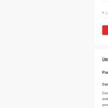
ÜR
Pun
Con
Con
üre
yuv