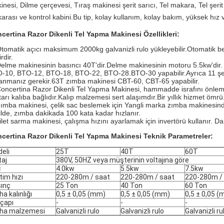
inesi, Dilme çerçevesi, Tıraş makinesi şerit sarıcı, Tel makara, Tel şer
arası ve kontrol kabini.
Bu tip, kolay kullanım, kolay bakım, yüksek hız v
certina Razor Dikenli Tel Yapma Makinesi Özellikleri:
Otomatik açıcı maksimum 2000kg galvanizli rulo yükleyebilir.Otomatik b
rdir.
Delme makinesinin basıncı 40T'dir.Delme makinesinin motoru 5.5kw'dir. 9 ş
-10, BTO-12, BTO-18, BTO-22, BTO-28.BTO-30 yapabilir.Ayrıca 11 şerit 
lanmanız gerekir.63T zımba makinesi CBT-60, CBT-65 yapabilir.
oncertina Razor Dikenli Tel Yapma Makinesi, hammadde israfını önlemek iç
tarı kalıba bağlıdır.Kalıp malzemesi sert alaşımdır.Bir yıllık hizmet ömrü
Zımba makinesi, çelik sac beslemek için Yangli marka zımba makinesinde
ilde, zımba dakikada 100 kata kadar hızlanır.
Jilet sarma makinesi, çalışma hızını ayarlamak için invertörü kullanır. 
certina Razor Dikenli Tel Yapma Makinesi Teknik Parametreler:
eli
25T
40T
60T
taj
380V, 50HZ veya müşterinin voltajına göre
ç
4.0kw
5.5kw
7.5kw
tim hızı
220-280m / saat
220-280m / saat
220-280m /
ınç
25 Ton
40 Ton
60 Ton
ha kalınlığı
0,5 ± 0,05 (mm)
0,5 ± 0,05 (mm)
0,5 ± 0,05 
 çapı
-
-
-
ha malzemesi
Galvanizli rulo
Galvanizli rulo
Galvanizli ru