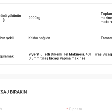
Toplam
ücü yükünün
2000kg
makine
lığı
motor
bın şekli
Kalıba bağlıdır
Tamam
9 Şerit Jiletli Dikenli Tel Makinesi
,
40T Tıraş Bıçağ
gulamak
0.5mm tıraş bıçağı yapma makinesi
SAJ BIRAKIN