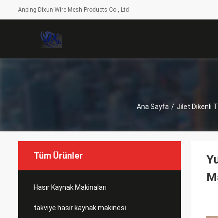
Anping Dixun Wire Mesh Products Co., Ltd
Ana Sayfa
/
Jilet Dikenli 
Tüm Ürünler
Yu
M
Hasır Kaynak Makinaları
takviye hasır kaynak makinesi