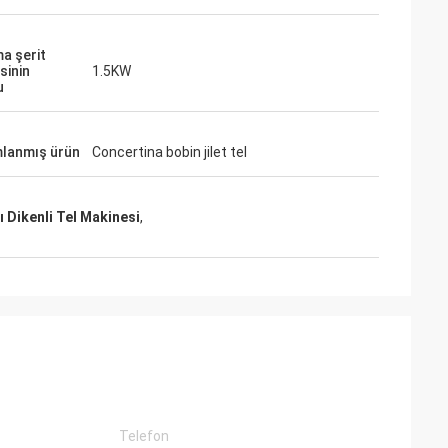
a şerit
sinin
1.5KW
u
lanmış ürün
Concertina bobin jilet tel
ı Dikenli Tel Makinesi
,