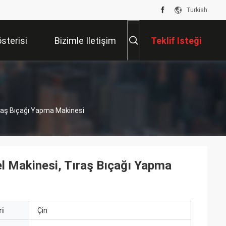
Turkish
sterisi
Bizimle Iletişim
Teklif Isteği
Kur
Tıraş Bıçağı Yapma Makinesi
Tel Makinesi, Tıraş Bıçağı Yapma
i
Çin