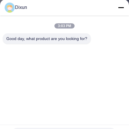
Dixun
KALITE
KONTROL
3:03 PM
Good day, what product are you looking for?
BIZE
ULAŞIN
BIR
TEKLIF
ISTEĞI
SITE
HARITASI
Sınır Savunması BTO-22 travma 11 şeritli travma dikenli tel
makinesi