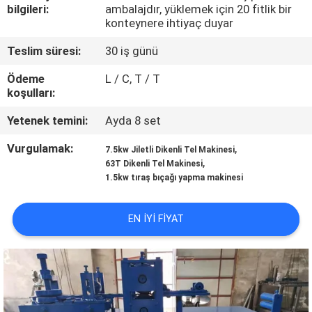
bilgileri:
ambalajdır, yüklemek için 20 fitlik bir
konteynere ihtiyaç duyar
KALITE
KONTROL
Teslim süresi:
30 iş günü
Ödeme
L / C, T / T
koşulları:
BIZE
ULAŞIN
Yetenek temini:
Ayda 8 set
Vurgulamak:
,
7.5kw Jiletli Dikenli Tel Makinesi
,
BIR
63T Dikenli Tel Makinesi
1.5kw tıraş bıçağı yapma makinesi
TEKLIF
ISTEĞI
EN IYI FIYAT
SITE
HARITASI