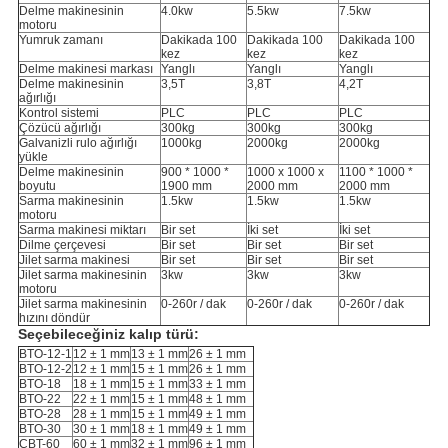
Delme makinesinin
4.0kw
5.5kw
7.5kw
motoru
Yumruk zamanı
Dakikada 100
Dakikada 100
Dakikada 100
kez
kez
kez
Delme makinesi markası
Yanglı
Yanglı
Yanglı
Delme makinesinin
3,5T
3,8T
4,2T
ağırlığı
Kontrol sistemi
PLC
PLC
PLC
Çözücü ağırlığı
300kg
300kg
300kg
Galvanizli rulo ağırlığı
1000kg
2000kg
2000kg
yükle
Delme makinesinin
900 * 1000 *
1000 x 1000 x
1100 * 1000 *
boyutu
1900 mm
2000 mm
2000 mm
Sarma makinesinin
1.5kw
1.5kw
1.5kw
motoru
Sarma makinesi miktarı
Bir set
İki set
İki set
Dilme çerçevesi
Bir set
Bir set
Bir set
Jilet sarma makinesi
Bir set
Bir set
Bir set
Jilet sarma makinesinin
3kw
3kw
3kw
motoru
Jilet sarma makinesinin
0-260r / dak
0-260r / dak
0-260r / dak
hızını döndür
Seçebileceğiniz kalıp türü:
BTO-12-1
12 ± 1 mm
13 ± 1 mm
26 ± 1 mm
BTO-12-2
12 ± 1 mm
15 ± 1 mm
26 ± 1 mm
BTO-18
18 ± 1 mm
15 ± 1 mm
33 ± 1 mm
BTO-22
22 ± 1 mm
15 ± 1 mm
48 ± 1 mm
BTO-28
28 ± 1 mm
15 ± 1 mm
49 ± 1 mm
BTO-30
30 ± 1 mm
18 ± 1 mm
49 ± 1 mm
CBT-60
60 ± 1 mm
32 ± 1 mm
96 ± 1 mm