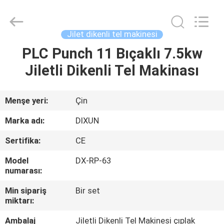
Dixun
Wire
Mesh
Products
Co.,
Jilet dikenli tel makinesi
Ltd.
All
Rights
PLC Punch 11 Bıçaklı 7.5kw
EV
Reserved.
Jiletli Dikenli Tel Makinası
ÜRÜNLER
Menşe yeri:
Çin
SG
Marka adı:
DIXUN
GÖSTERISI
Sertifika:
CE
Model
DX-RP-63
HAKKIMIZDA
numarası:
Min sipariş
Bir set
FABRIKA
miktarı:
TURU
Ambalaj
Jiletli Dikenli Tel Makinesi çıplak