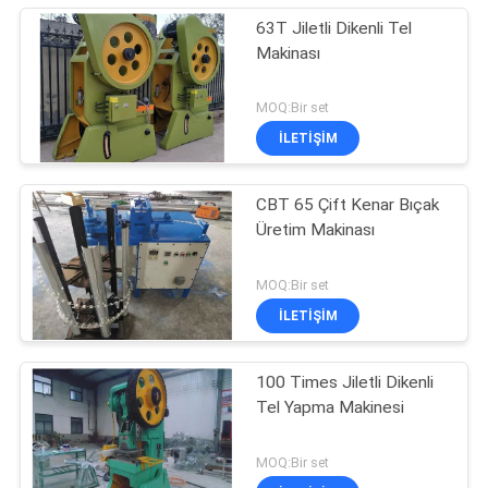
63T Jiletli Dikenli Tel
Makinası
MOQ:Bir set
İLETIŞIM
CBT 65 Çift Kenar Bıçak
Üretim Makinası
MOQ:Bir set
İLETIŞIM
100 Times Jiletli Dikenli
Tel Yapma Makinesi
MOQ:Bir set