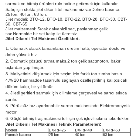
sarmak ve bitmiş ürünleri rulo haline getirmek için kullanılır.
Satış için stokta jilet dikenli tel makinemiz var
Delme basıncı:
25Ton, 40Ton, 63Ton.
Jilet modeli: BTO-12, BTO-18, BTO-22, BTO-28, BTO-30, CBT-
60, CBT-65
Jilet malzemesi: Sıcak galvanizli sac, paslanmaz çelik
sac
.
Normalde bir set kalıp ile ücretsiz
Jilet Dikenli Tel Makinesi Özellikleri:
1. Otomatik olarak tamamlanan üretim hattı, operatör dostu ve
daha yüksek hız.
2. Otomatik çözücü tutma maks.2 ton çelik sac;motoru bakır
uçlardan yapılmıştır.
3. Maliyetinizi düşürmek için seçim için farklı ton zımba basın.
4.% 20 hammadde tasarrufu sağlayan özelleştirilmiş kalıp;sıcak
döküm kalıp, bir yıl ömür.
4. Jiletli şeritleri sarmak için dilimleme çerçevesi ve sarıcı sıkıca
sarılır.
5. Pürüzsüz hız ayarlanabilir sarma makinesinde Elektromanyetik
motor.
6. Güçlü bitmiş traş makinesi teli için çok işlevli sıkma tekerlekleri.
Jilet Dikenli Tel Makinesi Teknik Parametreleri:
Modeli
DX-RP-25
DX-RP-40
DX-RP-63
Yumruk basıncı
25 ton
40 ton
63 ton