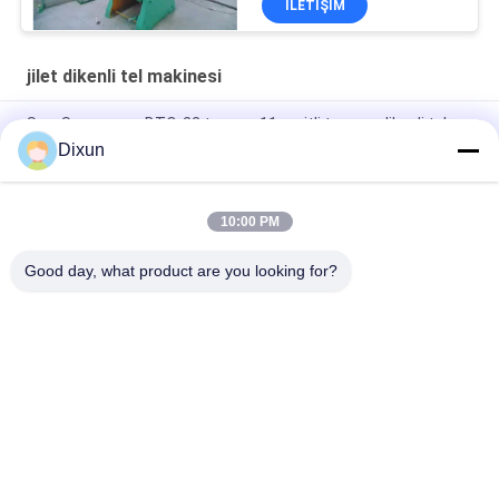
İLETIŞIM
jilet dikenli tel makinesi
Sınır Savunması BTO-22 travma 11 şeritli travma dikenli tel
makinesi
Dixun
Basınç 63T BTO-22 11 Çizgiler Telaş Yapma Makinesi
10:00 PM
Üretim Hızı 220-280m/h 9 Şeritli BTO-22 Acayip Dikenli Tel
Makinesi
Good day, what product are you looking for?
Popüler Kategoriler
Tüm
Hasır Kaynak 
Takviye Hasır 
Makinaları
Kaynak Makinesi
Çit Örgü Kaynak 
Hasır Panel Kaynak 
Makinesi
Makinesi