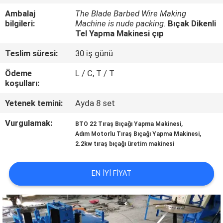
Ambalaj
The Blade Barbed Wire Making
KALITE
bilgileri:
Machine is nude packing.
Bıçak Dikenli
Tel Yapma Makinesi çıp
KONTROL
Teslim süresi:
30 iş günü
BIZE
Ödeme
L / C, T / T
koşulları:
ULAŞIN
Yetenek temini:
Ayda 8 set
BIR
Vurgulamak:
,
BTO 22 Tıraş Bıçağı Yapma Makinesi
,
TEKLIF
Adım Motorlu Tıraş Bıçağı Yapma Makinesi
2.2kw tıraş bıçağı üretim makinesi
ISTEĞI
EN IYI FIYAT
SITE
HARITASI