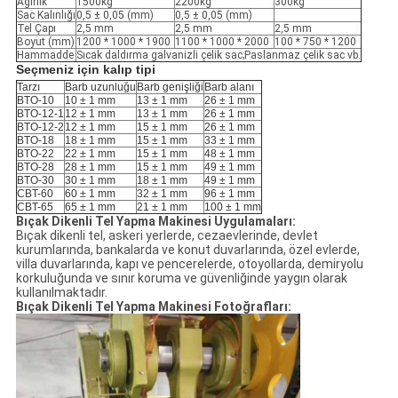
Ağırlık
1500kg
2200kg
300kg
Sac Kalınlığı
0,5 ± 0,05 (mm)
0,5 ± 0,05 (mm)
Tel Çapı
2,5 mm
2,5 mm
2,5 mm
Boyut (mm)
1200 * 1000 * 1900
1100 * 1000 * 2000
100 * 750 * 1200
Hammadde
Sıcak daldırma galvanizli çelik sac;Paslanmaz çelik sac vb.
Seçmeniz için kalıp tipi
Tarzı
Barb uzunluğu
Barb genişliği
Barb alanı
BTO-10
10 ± 1 mm
13 ± 1 mm
26 ± 1 mm
BTO-12-1
12 ± 1 mm
13 ± 1 mm
26 ± 1 mm
BTO-12-2
12 ± 1 mm
15 ± 1 mm
26 ± 1 mm
BTO-18
18 ± 1 mm
15 ± 1 mm
33 ± 1 mm
BTO-22
22 ± 1 mm
15 ± 1 mm
48 ± 1 mm
BTO-28
28 ± 1 mm
15 ± 1 mm
49 ± 1 mm
BTO-30
30 ± 1 mm
18 ± 1 mm
49 ± 1 mm
CBT-60
60 ± 1 mm
32 ± 1 mm
96 ± 1 mm
CBT-65
65 ± 1 mm
21 ± 1 mm
100 ± 1 mm
Bıçak Dikenli Tel Yapma Makinesi Uygulamaları:
Bıçak dikenli tel, askeri yerlerde, cezaevlerinde, devlet
kurumlarında, bankalarda ve konut duvarlarında, özel evlerde,
villa duvarlarında, kapı ve pencerelerde, otoyollarda, demiryolu
korkuluğunda ve sınır koruma ve güvenliğinde yaygın olarak
kullanılmaktadır.
Bıçak Dikenli Tel Yapma Makinesi Fotoğrafları: