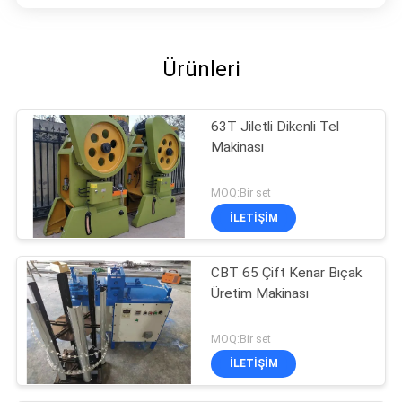
Ürünleri
63T Jiletli Dikenli Tel
Makinası
MOQ:Bir set
İLETIŞIM
CBT 65 Çift Kenar Bıçak
Üretim Makinası
MOQ:Bir set
İLETIŞIM