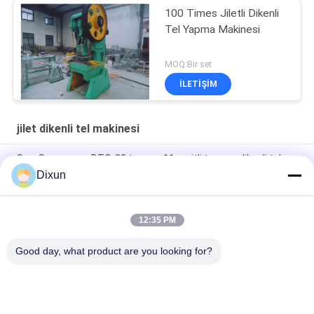
100 Times Jiletli Dikenli
Tel Yapma Makinesi
MOQ:Bir set
İLETIŞIM
jilet dikenli tel makinesi
Sınır Savunması BTO-22 travma 11 şeritli travma dikenli tel
makinesi
Dixun
Basınç 63T BTO-22 11 Çizgiler Telaş Yapma Makinesi
12:35 PM
Üretim Hızı 220-280m/h 9 Şeritli BTO-22 Acayip Dikenli Tel
Makinesi
Good day, what product are you looking for?
Popüler Kategoriler
Tüm