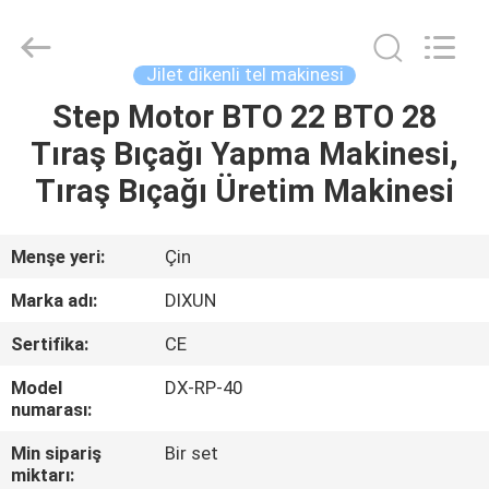
Dixun
Wire
Mesh
Products
Co.,
Jilet dikenli tel makinesi
Ltd.
All
Rights
Step Motor BTO 22 BTO 28
EV
Reserved.
Tıraş Bıçağı Yapma Makinesi,
ÜRÜNLER
Tıraş Bıçağı Üretim Makinesi
SG
Menşe yeri:
Çin
GÖSTERISI
Marka adı:
DIXUN
Sertifika:
CE
HAKKIMIZDA
Model
DX-RP-40
numarası:
FABRIKA
Min sipariş
Bir set
TURU
miktarı: