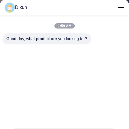
Dixun
KALITE
KONTROL
1:59 AM
Good day, what product are you looking for?
BIZE
ULAŞIN
BIR
TEKLIF
ISTEĞI
SITE
HARITASI
Tel örgüleri kaynak makinesi / kaynaklı çit örgüleri kaynak
makinesi